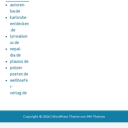
autoren-
bw.de
karlsruhe-
entdecken
.de
lyrrealism
us.de
nepal-
dia.de
plausus.de
polizei-
poeten.de
wellhoefe
r-
verlag.de
Copyright © 2026 | WordPress Theme von
MH Themes